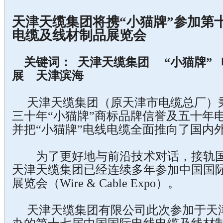
天津天缆集团将携“小猫牌”参加第
电缆及线材制品展览会
关键词： 天津天缆集团 “小猫牌”
展 天津滨海
天津天缆集团（原天津市电缆总厂）
三十年“小猫牌”商标品牌信誉及五十年
并把“小猫牌”电线电缆全面推向了国内
为了更好地与前沿技术对话，接轨国
天津天缆集团已经连续多年参加中国国
展览会（Wire & Cable Expo）。
天津天缆集团有限公司此次参加于天