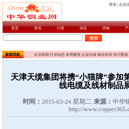
新闻导航
企业新闻
行业动态
本周聚焦
企业访谈
铜业科技
统计数据
天津天缆集团将携“小猫牌”参加
线电缆及线材制品
时间：
2015-03-24 星期二
来源：
中华
http://www.copper365