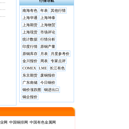
行情导航
南海有色
年表
其他行情
上海华通
上海坤泰
上海期货
上海物贸
上海现货
市场评论
统计数据
行情分析
印度行情
原铜产量
原铜库存
月表
月度参考价
金川报价
周表
专家点评
COMEX
LME
长江有色
东京期货
废铜报价
广东南储
今日铜价
铜价涨跌图
铜进出口
铜企报价
业网
中国铜排网
中国有色金属网