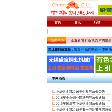
首页
资讯
行情
新闻中心
企业新闻
行业动态
本周聚焦
您现在的位置是：
首页
->
新闻中心
->
本网动
本网动态
中华铜业网2016年中秋节放假公告
2016年中华铜业网清明节放假通知
2015年国庆节中华铜业网放假通知
中华铜业网2015年五一劳动节放假通知