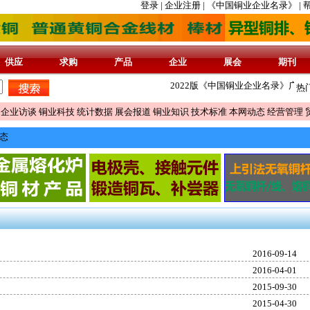
登录 |
企业注册 |
《中国铜业企业名录》 |
帮
供应
求购
产品
企业
展会
期刊
2022版《中国铜业企业名录》广告火热征
热
企业访谈
铜业科技
统计数据
展会报道
铜业知识
技术标准
本网动态
经营管理
态
2016-09-14
2016-04-01
2015-09-30
2015-04-30