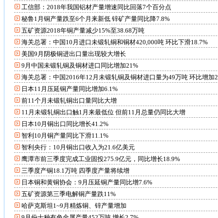
工信部：2018年我国铝材产量增速同比回落7个百分点
秘鲁1月铜产量跌至6个月来新低 锌矿产量同比降7.8%
五矿资源2018年铜产量减少15%至38.68万吨
海关总署：中国10月进口未锻轧铜和铜材420,000吨 环比下滑18.7%
美国9月阴极铜进出口量出现较大增长
9月中国未锻轧铜及铜材进口同比增加21%
海关总署：中国2016年12月未锻轧铜及铜材进口量为49万吨 环比增加28
日本11月压延铜产量同比增加6.1%
前11个月未锻轧铜出口量同比大增
11月未锻轧铜出口触1月来最低位 但前11月总量仍同比大增
日本10月铜出口同比增长41.2%
智利10月铜产量同比下滑11.1%
智利央行：10月铜出口收入为21.6亿美元
鹰潭市前三季度完成工业固投275.9亿元，同比增长18.9%
三季度产铜18.1万吨 四季度产量将续增
日本铜和黄铜协会：9月压延铜产量同比增7.6%
五矿资源第三季电解铜产量跌11%
哈萨克斯坦1~9月精炼铜、锌产量增加
9月份十种有色金属产量452万吨 增长2.7%