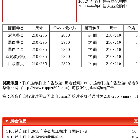
2002年年终广告火热抢购中
2001年年终广告火热抢购中
版面种类
尺寸
价格（元/期）
版面种类
尺寸
价格
彩色整页
210×285
2800
封 面
210×210
6
黑白整页
210×285
2800
封 面
210×210
6
黑白半页
210×285
2800
封 面
210×210
6
双彩页跨版
210×285
2800
封 面
210×210
6
目录前页
210×285
2800
封 面
210×210
6
优惠浮度：
刊户连续刊出广告数达3期者优惠10%， 连续刊出广告数达6期者
华铜业网（http://www.copper365.com）链接6个月flash动画广告。
注：
若客户自行设计需四周出血3mm,即胶片的版芯尺寸为210×285（mm），
展会信息
更
1109约定你丨2019广东铝加工技术（国际）研..
10
2018第十届上海国际铜业展览会
05