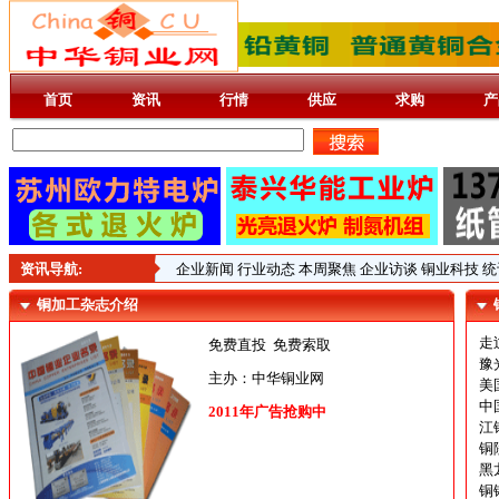
首页
资讯
行情
供应
求购
产
资讯导航:
企业新闻
行业动态
本周聚焦
企业访谈
铜业科技
统
铜加工杂志介绍
走
免费直投 免费索取
豫
主办：中华铜业网
美国
中
2011年广告抢购中
江
铜
黑
铜