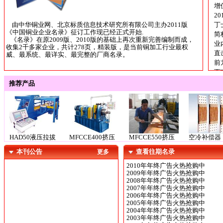
增
2
由中华铜业网、北京标质信息技术研究所有限公司主办2011版
丁
《中国铜业企业名录》征订工作现已经正式开始.
简
《名录》在原2009版、2010版的基础上再次重新完善编制而成，
业
收集2千多家企业，共计278页，精装版，是当前铜加工行业最权
直
威、最系统、最详实、最完整的厂商名录。
前
西
推荐产品
HAD50液压拉拔
MFCCE400挤压
MFCCE550挤压
空冷补偿器
机系列
机
机
本刊公告
查看往期名录
更多
2010年年终广告火热抢购中
2009年年终广告火热抢购中
2008年年终广告火热抢购中
耐火浇注料
耐火可塑料
2007年年终广告火热抢购中
2006年年终广告火热抢购中
2005年年终广告火热抢购中
2004年年终广告火热抢购中
2003年年终广告火热抢购中