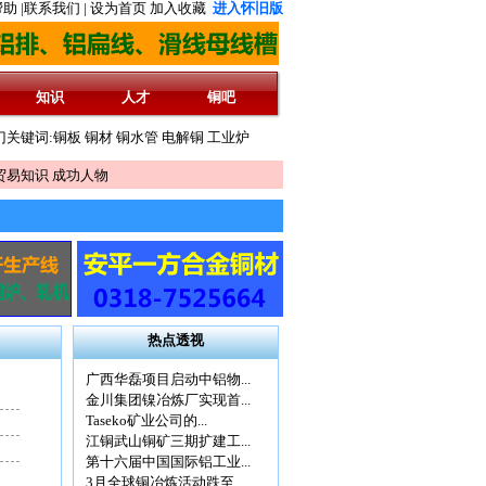
助 |
联系我们 |
设为首页
加入收藏
进入怀旧版
知识
人才
铜吧
集中......版面有限,先到先得
门关键词:
铜板
铜材
铜水管
电解铜
工业炉
贸易知识
成功人物
热点透视
广西华磊项目启动中铝物...
金川集团镍冶炼厂实现首...
Taseko矿业公司的...
江铜武山铜矿三期扩建工...
第十六届中国国际铝工业...
3月全球铜冶炼活动跌至...