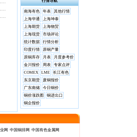
行情导航
南海有色
年表
其他行情
上海华通
上海坤泰
上海期货
上海物贸
上海现货
市场评论
统计数据
行情分析
印度行情
原铜产量
原铜库存
月表
月度参考价
金川报价
周表
专家点评
COMEX
LME
长江有色
东京期货
废铜报价
广东南储
今日铜价
铜价涨跌图
铜进出口
铜企报价
业网
中国铜排网
中国有色金属网