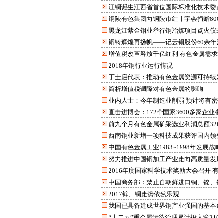
江铜诞生江西省首位国际标准化技术委
铜陵有色集团向铜陵市红十字会捐赠80
黑龙江紫金铜业举行铜冶炼项目点火仪
铜铸辉煌再扬帆——记云铜股份60余
增值税改革释放千亿红利 有色金属需求
2018年铜行业运行情况
丁士启代表：推动有色金属资源可持续
简析增值税调降对有色金属的影响
业内人士：今年制造业削弱 预计将有
直击进博会：172个国家3600多家企业
前九个月有色金属矿采选业利润总额326
西南铜业新增一项科技成果获评国内领
中国有色金属工业1983~1998年发展
努力推进中国铜加工产业走向高质量发
2016年度国家科学技术奖励大会召开 
中国商务部：禁止自朝鲜进口铜、镍、
2017锌、铜走势依然乐观
我国已具备建成世界铜产业强国的基本
“十二五”重金属污染治理累计投入逾21