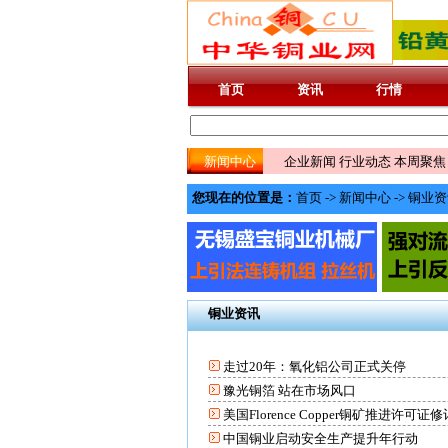
首页
资讯
行情
新闻中心
企业新闻
行业动态
本周聚焦
您现在的位置是：
首页
->
新闻中心
->
铜业资
铜业资讯
走过20年：氧化铝公司正式关停
豫光铜箔 站在市场风口
美国Florence Copper铜矿推进许可证
中国铜业启动安全生产提升年行动