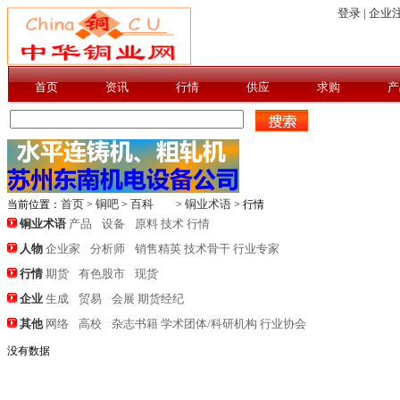
登录 |
企业注
首页
资讯
行情
供应
求购
产
首页
铜吧
百科
铜业术语
当前位置：
>
>
>
> 行情
铜业术语
产品
设备
原料
技术
行情
人物
企业家
分析师
销售精英
技术骨干
行业专家
行情
期货
有色股市
现货
企业
生成
贸易
会展
期货经纪
其他
网络
高校
杂志书籍
学术团体/科研机构
行业协会
没有数据