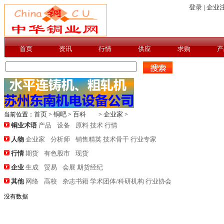
登录 |
企业注
首页
资讯
行情
供应
求购
产
首页
铜吧
百科
企业家
当前位置：
>
>
>
>
铜业术语
产品
设备
原料
技术
行情
人物
企业家
分析师
销售精英
技术骨干
行业专家
行情
期货
有色股市
现货
企业
生成
贸易
会展
期货经纪
其他
网络
高校
杂志书籍
学术团体/科研机构
行业协会
没有数据