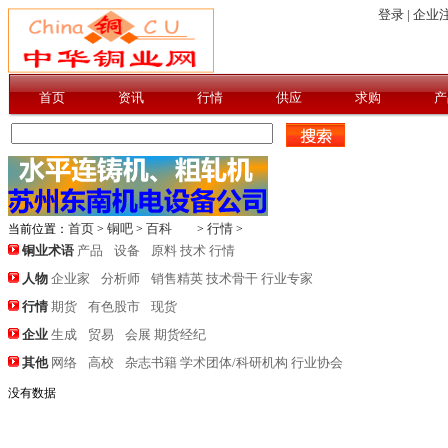
登录 |
企业注
首页
资讯
行情
供应
求购
产
首页
铜吧
百科
行情
当前位置：
>
>
>
>
铜业术语
产品
设备
原料
技术
行情
人物
企业家
分析师
销售精英
技术骨干
行业专家
行情
期货
有色股市
现货
企业
生成
贸易
会展
期货经纪
其他
网络
高校
杂志书籍
学术团体/科研机构
行业协会
没有数据