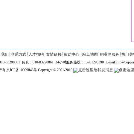
于我们
联系方式
人才招聘
友情链接
帮助中心
站点地图
铜业网服务
热门关
┊
┊
┊
┊
┊
┊
┊
-83298861 传真：010-83298861 24小时服务热线：13701293390 E-mail:info@copper
ICP备10009848号 Copyright © 2001-2010