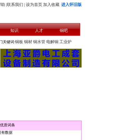
助 |
联系我们 |
设为首页
加入收藏
进入怀旧版
知识
人才
铜吧
热征集中......版面有限,先到先得
铜板
铜材
铜水管
电解铜
工业炉
门关键词:
优质词条
没有数据