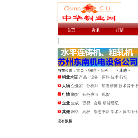
首页
资讯
行情
首页
铜吧
百科
其他
当前位置：
>
>
>
>
铜业术语
产品
设备
原料
技术
行情
人物
企业家
分析师
销售精英
技术骨干
行情
期货
有色股市
现货
企业
生成
贸易
会展
期货经纪
其他
网络
高校
杂志书籍
学术团体/科研
没有数据