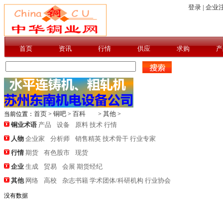
登录 |
企业注
首页
资讯
行情
供应
求购
产
首页
铜吧
百科
其他
当前位置：
>
>
>
>
铜业术语
产品
设备
原料
技术
行情
人物
企业家
分析师
销售精英
技术骨干
行业专家
行情
期货
有色股市
现货
企业
生成
贸易
会展
期货经纪
其他
网络
高校
杂志书籍
学术团体/科研机构
行业协会
没有数据